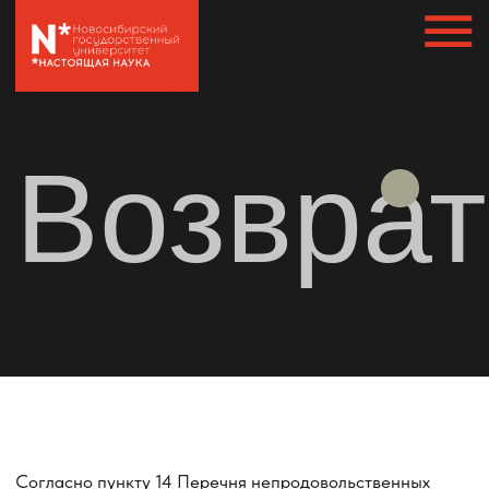
Главная
/ Возврат
Возврат
Согласно пункту 14 Перечня непродовольственных
товаров надлежащего качества, не подлежащих
возврату или обмену на аналогичный товар другого
размера, формы, габарита, фасона, расцветки или
комплектации Закона о защите прав потребителя,
книжная продукция надлежащего качества не подлежит
возврату или обмену.