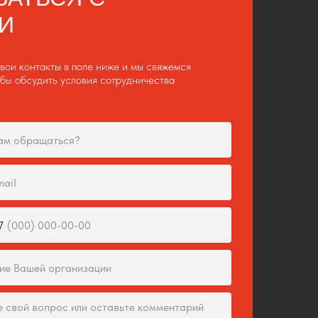
И
вои контакты в поле ниже и мы свяжемся
обы обсудить условия сотрудничества
7