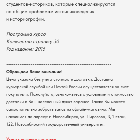
студентов-историков, которые специализируются
по общим проблемам источниковедения
и историографии.
Программа курса
Количество страниц: 30
Год издания: 2015
В каталог
Оплата
--------------------------------------------------------
Новосибирский государственный
университет
Возврат
Обращаем Ваше внимание!
г. Новосибирск, ул. Пирогова, 3
Цена указана без учета стоимости доставки. Доставка
Доставка
ИНН 5408106490
курьерской службой или Почтой России осуществляется за счет
КПП 540801001
Мерч НГУ
покупателя. Пожалуйста, ознакомьтесь с условиями и стоимостью
Контакты
доставки в Ваш населенный пункт заранее. Также Вы можете
самостоятельно забрать заказ из офлайн-магазина. Мы
Политика обработки персональных данных
находимся по адресу: г. Новосибирск, ул. Пирогова, 3, 1 этаж,
Согласие на обработку персональных данных
пользователей сайта
122, Новосибирский государственный университет.
@2026 Новосибирский государственный университет.
Все права защищены
Узнать условия доставки