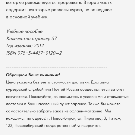
которые рекомендуется прорешать. Вторая часть
содержит некоторые разделы курса, не вошедшие
в основной учебник.
Учебное пособие
Количество страниц: 57
Год издания: 2012
ISBN 978−5-4437−0120—2
В каталог
Оплата
Новосибирский государственный
--------------------------------------------------------
университет
Возврат
Обращаем Ваше внимание!
г. Новосибирск, ул. Пирогова, 3
Доставка
Цена указана без учета стоимости доставки. Доставка
ИНН 5408106490
КПП 540801001
Мерч НГУ
курьерской службой или Почтой России осуществляется за счет
покупателя. Пожалуйста, ознакомьтесь с условиями и стоимостью
Контакты
доставки в Ваш населенный пункт заранее. Также Вы можете
самостоятельно забрать заказ из офлайн-магазина. Мы
Политика обработки персональных данных
находимся по адресу: г. Новосибирск, ул. Пирогова, 3, 1 этаж,
Согласие на обработку персональных данных
пользователей сайта
122, Новосибирский государственный университет.
@2026 Новосибирский государственный университет.