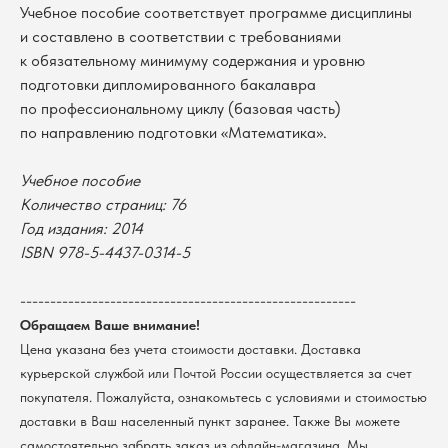
Учебное пособие соответствует программе дисциплины
и составлено в соответствии с требованиями
к обязательному минимуму содержания и уровню
подготовки дипломированного бакалавра
по профессиональному циклу (базовая часть)
по направлению подготовки «Математика».
Учебное пособие
Количество страниц: 76
Год издания: 2014
В каталог
ISBN 978-5-4437-0314-5
Оплата
Новосибирский государственный
университет
Возврат
--------------------------------------------------------
г. Новосибирск, ул. Пирогова, 3
Доставка
Обращаем Ваше внимание!
ИНН 5408106490
Цена указана без учета стоимости доставки. Доставка
КПП 540801001
Мерч НГУ
курьерской службой или Почтой России осуществляется за счет
Контакты
покупателя. Пожалуйста, ознакомьтесь с условиями и стоимостью
доставки в Ваш населенный пункт заранее. Также Вы можете
Политика обработки персональных данных
самостоятельно забрать заказ из офлайн-магазина. Мы