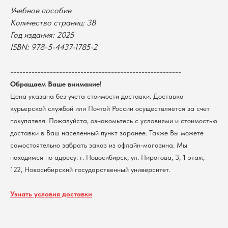
Учебное пособие
Оплата
Новосибирский государственный
Количество страниц: 38
университет
Возврат
Год издания: 2025
г. Новосибирск, ул. Пирогова, 3
Доставка
ИНН 5408106490
ISBN: 978-5-4437-1785-2
КПП 540801001
Мерч НГУ
Контакты
--------------------------------------------------------
Обращаем Ваше внимание!
Цена указана без учета стоимости доставки. Доставка
Политика обработки персональных данных
Согласие на обработку персональных данных
курьерской службой или Почтой России осуществляется за счет
пользователей сайта
покупателя. Пожалуйста, ознакомьтесь с условиями и стоимостью
@2026 Новосибирский государственный университет.
доставки в Ваш населенный пункт заранее. Также Вы можете
Все права защищены
самостоятельно забрать заказ из офлайн-магазина. Мы
находимся по адресу: г. Новосибирск, ул. Пирогова, 3, 1 этаж,
122, Новосибирский государственный университет.
Узнать условия доставки