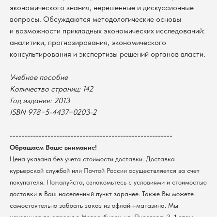
экономического знания, нерешенные и дискуссионные
вопросы. Обсуждаются методологические основы
и возможности прикладных экономических исследований:
аналитики, прогнозирования, экономического
В каталог
консультирования и экспертизы решений органов власти.
Оплата
Новосибирский государственный
университет
Возврат
Учебное пособие
г. Новосибирск, ул. Пирогова, 3
Доставка
Количество страниц: 142
ИНН 5408106490
Год издания: 2013
КПП 540801001
Мерч НГУ
ISBN 978−5-4437−0203-2
Контакты
--------------------------------------------------------
Политика обработки персональных данных
Обращаем Ваше внимание!
Согласие на обработку персональных данных
пользователей сайта
Цена указана без учета стоимости доставки. Доставка
курьерской службой или Почтой России осуществляется за счет
@2026 Новосибирский государственный университет.
Все права защищены
покупателя. Пожалуйста, ознакомьтесь с условиями и стоимостью
доставки в Ваш населенный пункт заранее. Также Вы можете
самостоятельно забрать заказ из офлайн-магазина. Мы