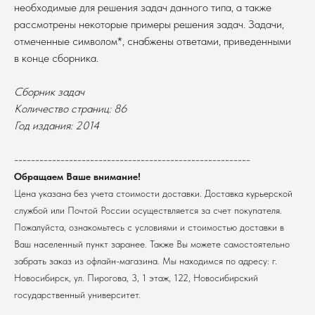
необходимые для решения задач данного типа, а также
рассмотрены некоторые примеры решения задач. Задачи,
отмеченные символом*, снабжены ответами, приведенными
в конце сборника.
Сборник задач
Количество страниц: 86
В каталог
Год издания: 2014
Оплата
Новосибирский государственный
--------------------------------------------------------
университет
Возврат
г. Новосибирск, ул. Пирогова, 3
Обращаем Ваше внимание!
Доставка
ИНН 5408106490
Цена указана без учета стоимости доставки. Доставка курьерской
КПП 540801001
Мерч НГУ
службой или Почтой России осуществляется за счет покупателя.
Контакты
Пожалуйста, ознакомьтесь с условиями и стоимостью доставки в
Ваш населенный пункт заранее. Также Вы можете самостоятельно
Политика обработки персональных данных
забрать заказ из офлайн-магазина. Мы находимся по адресу: г.
Согласие на обработку персональных данных
Новосибирск, ул. Пирогова, 3, 1 этаж, 122, Новосибирский
пользователей сайта
государственный университет.
@2026 Новосибирский государственный университет.
Все права защищены