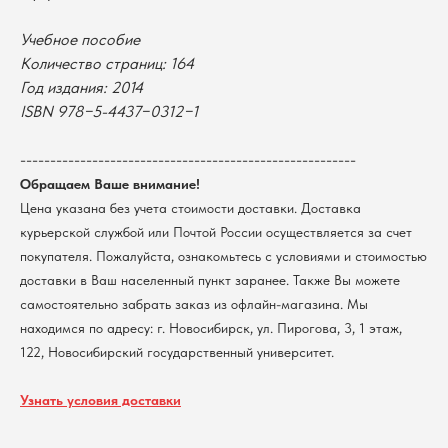
В каталог
Учебное пособие
Оплата
Новосибирский государственный
Количество страниц: 164
университет
Возврат
г. Новосибирск, ул. Пирогова, 3
Год издания: 2014
Доставка
ИНН 5408106490
ISBN 978−5-4437−0312−1
КПП 540801001
Мерч НГУ
Контакты
--------------------------------------------------------
Обращаем Ваше внимание!
Политика обработки персональных данных
Цена указана без учета стоимости доставки. Доставка
Согласие на обработку персональных данных
курьерской службой или Почтой России осуществляется за счет
пользователей сайта
покупателя. Пожалуйста, ознакомьтесь с условиями и стоимостью
@2026 Новосибирский государственный университет.
Все права защищены
доставки в Ваш населенный пункт заранее. Также Вы можете
самостоятельно забрать заказ из офлайн-магазина. Мы
находимся по адресу: г. Новосибирск, ул. Пирогова, 3, 1 этаж,
122, Новосибирский государственный университет.
Узнать условия доставки