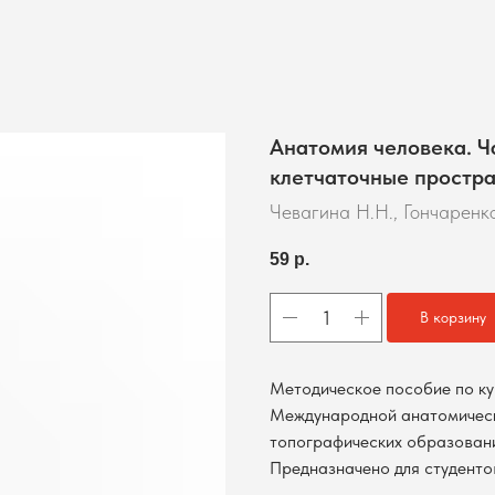
Анатомия человека. Ч
клетчаточные простр
Чевагина Н.Н., Гончаренко
59
р.
В корзину
Методическое пособие по ку
Международной анатомическ
топографических образован
Предназначено для студентов