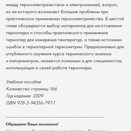
между термоэлектричеством и электрохимией, вопрос,
из-за которого возникают большие проблемы при
практическом применении термоэлектричества. В шестой
главе обсуждаются выбор материалов для изготовления
термопары и способы практического применения
термопар для измерения температур, а также источники
ошибок в термопарной термометрии. Предназначено для
В каталог
углубленного изучения курса термического анализа
и калориметрии, окажется полезным и для специалистов,
Оплата
Новосибирский государственный
использующих в своей работе термопары.
университет
Возврат
г. Новосибирск, ул. Пирогова, 3
Доставка
ИНН 5408106490
Учебное пособие
КПП 540801001
Мерч НГУ
Количество страниц: 166
Контакты
Год издания: 2009
ISBN 978-5-94356-797-1
Политика обработки персональных данных
Согласие на обработку персональных данных
--------------------------------------------------------
пользователей сайта
Обращаем Ваше внимание!
@2026 Новосибирский государственный университет.
Все права защищены