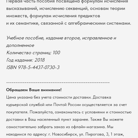
Первая часть пособия посвящена формулам исчисления
высказываний, исчислению секвенций, основам теории
множеств, формулам исчисления предиктов
и их семантике, связанной с алгебраическими системами.
Учебное пособие, издание второе, исправленное и
дополненное
Количество страниц: 100
Год издания: 2018
В каталог
ISBN 978-5-4437-0730-3
Оплата
Новосибирский государственный
--------------------------------------------------------
университет
Возврат
г. Новосибирск, ул. Пирогова, 3
Обращаем Ваше внимание!
Доставка
ИНН 5408106490
Цена указана без учета стоимости доставки. Доставка
КПП 540801001
Мерч НГУ
курьерской службой или Почтой России осуществляется за счет
Контакты
покупателя. Пожалуйста, ознакомьтесь с условиями и стоимостью
доставки в Ваш населенный пункт заранее. Также Вы можете
Политика обработки персональных данных
самостоятельно забрать заказ из офлайн-магазина. Мы
Согласие на обработку персональных данных
находимся по адресу: г. Новосибирск, ул. Пирогова, 3, 1 этаж,
пользователей сайта