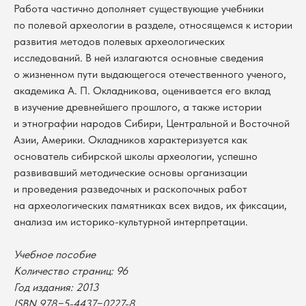
Работа частично дополняет существующие учебники
по полевой археологии в разделе, относящемся к истории
развития методов полевых археологических
исследований. В ней излагаются основные сведения
о жизненном пути выдающегося отечественного ученого,
академика А. П. Окладникова, оценивается его вклад
в изучение древнейшего прошлого, а также истории
и этнографии народов Сибири, Центральной и Восточной
Азии, Америки. Окладников характеризуется как
основатель сибирской школы археологии, успешно
развивавший методические основы организации
и проведения разведочных и раскопочных работ
на археологических памятниках всех видов, их фиксации,
анализа им историко-культурной интерпретации.
В каталог
Учебное пособие
Количество страниц: 96
Оплата
Новосибирский государственный
Год издания: 2013
университет
Возврат
ISBN 978−5-4437−0227-8