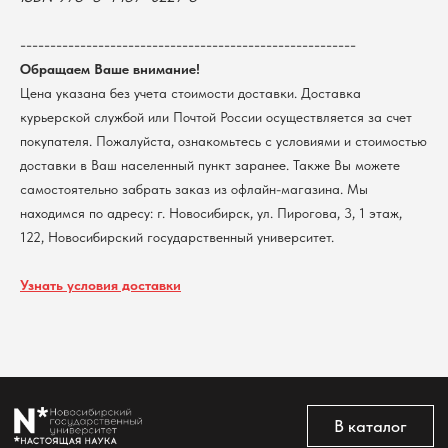
г. Новосибирск, ул. Пирогова, 3
Доставка
ИНН 5408106490
КПП 540801001
Мерч НГУ
--------------------------------------------------------
Контакты
Обращаем Ваше внимание!
Цена указана без учета стоимости доставки. Доставка
курьерской службой или Почтой России осуществляется за счет
Политика обработки персональных данных
покупателя. Пожалуйста, ознакомьтесь с условиями и стоимостью
Согласие на обработку персональных данных
пользователей сайта
доставки в Ваш населенный пункт заранее. Также Вы можете
@2026 Новосибирский государственный университет.
самостоятельно забрать заказ из офлайн-магазина. Мы
Все права защищены
находимся по адресу: г. Новосибирск, ул. Пирогова, 3, 1 этаж,
122, Новосибирский государственный университет.
Узнать условия доставки