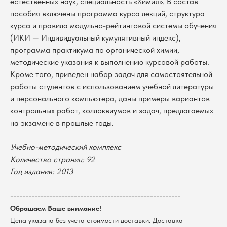
естественных наук, специальность «Химия». В состав
пособия включены программа курса лекций, структура
курса и правила модульно-рейтинговой системы обучения
(ИКИ — Индивидуальный кумулятивный индекс),
программа практикума по органической химии,
методические указания к выполнению курсовой работы.
Кроме того, приведен набор задач для самостоятельной
работы студентов с использованием учебной литературы
и персонального компьютера, даны примеры вариантов
контрольных работ, коллоквиумов и задач, предлагаемых
на экзамене в прошлые годы.
Учебно-методический комплекс
В каталог
Количество страниц: 92
Оплата
Новосибирский государственный
Год издания: 2013
университет
Возврат
г. Новосибирск, ул. Пирогова, 3
--------------------------------------------------------
Доставка
ИНН 5408106490
КПП 540801001
Обращаем Ваше внимание!
Мерч НГУ
Цена указана без учета стоимости доставки. Доставка
Контакты