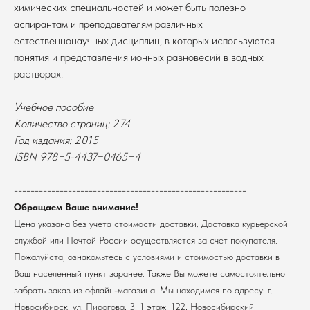
химических специальностей и может быть полезно
аспирантам и преподавателям различных
естественнонаучных дисциплин, в которых используются
понятия и представления ионных равновесий в водных
растворах.
Учебное пособие
Количество страниц: 274
В каталог
Год издания: 2015
ISBN 978−5-4437−0465−4
Оплата
Новосибирский государственный
университет
Возврат
--------------------------------------------------------
г. Новосибирск, ул. Пирогова, 3
Доставка
ИНН 5408106490
Обращаем Ваше внимание!
КПП 540801001
Мерч НГУ
Цена указана без учета стоимости доставки. Доставка курьерской
Контакты
службой или Почтой России осуществляется за счет покупателя.
Пожалуйста, ознакомьтесь с условиями и стоимостью доставки в
Ваш населенный пункт заранее. Также Вы можете самостоятельно
Политика обработки персональных данных
забрать заказ из офлайн-магазина. Мы находимся по адресу: г.
Согласие на обработку персональных данных
пользователей сайта
Новосибирск, ул. Пирогова, 3, 1 этаж, 122, Новосибирский