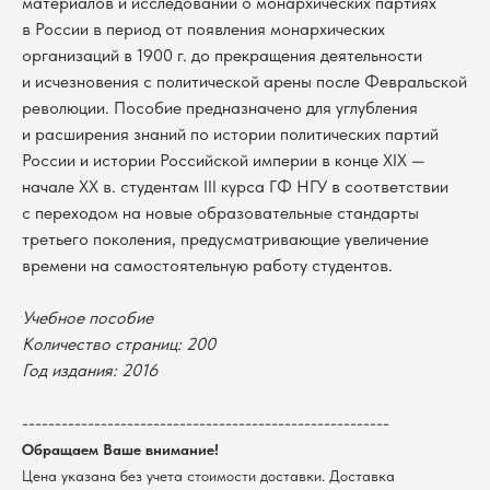
материалов и исследований о монархических партиях
в России в период от появления монархических
организаций в 1900 г. до прекращения деятельности
и исчезновения с политической арены после Февральской
революции. Пособие предназначено для углубления
и расширения знаний по истории политических партий
России и истории Российской империи в конце XIX —
начале ХХ в. студентам III курса ГФ НГУ в соответствии
с переходом на новые образовательные стандарты
третьего поколения, предусматривающие увеличение
времени на самостоятельную работу студентов.
Учебное пособие
В каталог
Количество страниц: 200
Оплата
Новосибирский государственный
Год издания: 2016
университет
Возврат
г. Новосибирск, ул. Пирогова, 3
--------------------------------------------------------
Доставка
ИНН 5408106490
КПП 540801001
Обращаем Ваше внимание!
Мерч НГУ
Цена указана без учета стоимости доставки. Доставка
Контакты