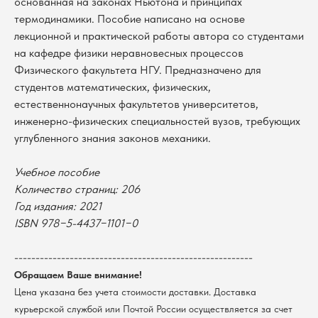
основанная на законах Ньютона и принципах
термодинамики. Пособие написано на основе
лекционной и практической работы автора со студентами
на кафедре физики неравновесных процессов
Физического факультета НГУ. Предназначено для
студентов математических, физических,
естественнонаучных факультетов университетов,
инженерно-физических специальностей вузов, требующих
углубленного знания законов механики.
Учебное пособие
Количество страниц: 206
В каталог
Год издания: 2021
ISBN 978−5-4437−1101−0
Оплата
Новосибирский государственный
университет
Возврат
г. Новосибирск, ул. Пирогова, 3
--------------------------------------------------------
Доставка
ИНН 5408106490
Обращаем Ваше внимание!
КПП 540801001
Мерч НГУ
Цена указана без учета стоимости доставки. Доставка
Контакты
курьерской службой или Почтой России осуществляется за счет