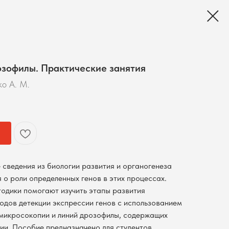
озофилы. Практические занятия
ко А. М.
сведения из биологии развития и органогенеза
 о роли определенных генов в этих процессах.
одики помогают изучить этапы развития
дов детекции экспрессии генов с использованием
микросокопии и линий дрозофилы, содержащих
ии. Пособие предназначено для студентов,