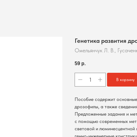
Генетика развития др
Омельянчук Л. В., Гусачен
59
р.
В корзину
Пособие содержит основные 
дрозофилы, а также сведения
Предложенные задания и мет
с помощью современных мето
световой и люминесцентной 
генно-инженерные конструкц