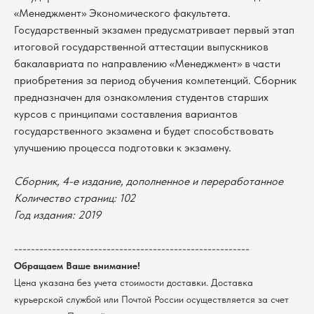
«Менеджмент» Экономического факультета.
Государственный экзамен предусматривает первый этап
итоговой государственной аттестации выпускников
бакалавриата по направлению «Менеджмент» в части
приобретения за период обучения компетенций. Сборник
предназначен для ознакомления студентов старших
курсов с принципами составления вариантов
государственного экзамена и будет способствовать
улучшению процесса подготовки к экзамену.
Сборник, 4-е издание, дополненное и переработанное
В каталог
Количество страниц: 102
Год издания: 2019
Оплата
Новосибирский государственный
университет
Возврат
г. Новосибирск, ул. Пирогова, 3
--------------------------------------------------------
Доставка
ИНН 5408106490
Обращаем Ваше внимание!
КПП 540801001
Мерч НГУ
Цена указана без учета стоимости доставки. Доставка
Контакты
курьерской службой или Почтой России осуществляется за счет