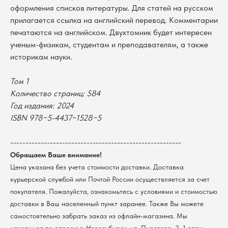
оформления списков литературы. Для статей на русском
прилагается ссылка на английский перевод. Комментарии
печатаются на английском. Двухтомник будет интересен
ученым-физикам, студентам и преподавателям, а также
В каталог
историкам науки.
Оплата
Новосибирский государственный
университет
Возврат
Том 1
г. Новосибирск, ул. Пирогова, 3
Доставка
Количество страниц: 584
ИНН 5408106490
Год издания: 2024
КПП 540801001
Мерч НГУ
ISBN 978−5-4437−1528−5
Контакты
--------------------------------------------------------
Политика обработки персональных данных
Обращаем Ваше внимание!
Согласие на обработку персональных данных
пользователей сайта
Цена указана без учета стоимости доставки. Доставка
курьерской службой или Почтой России осуществляется за счет
@2026 Новосибирский государственный университет.
Все права защищены
покупателя. Пожалуйста, ознакомьтесь с условиями и стоимостью
доставки в Ваш населенный пункт заранее. Также Вы можете
самостоятельно забрать заказ из офлайн-магазина. Мы