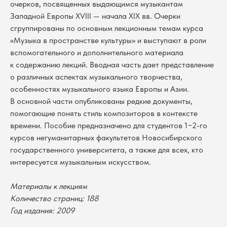
очерков, посвященных выдающимся музыкантам
Западной Европы XVIII — начала XIX вв. Очерки
сгруппированы по основным лекционным темам курса
«Музыка в пространстве культуры» и выступают в роли
вспомогательного и дополнительного материала
к содержанию лекций. Вводная часть дает представление
о различных аспектах музыкального творчества,
особенностях музыкального языка Европы и Азии.
В основной части опубликованы редкие документы,
помогающие понять стиль композиторов в контексте
времени. Пособие предназначено для студентов 1−2-го
курсов негуманитарных факультетов Новосибирского
государственного университета, а также для всех, кто
интересуется музыкальным искусством.
В каталог
Материалы к лекциям
Оплата
Количество страниц: 188
Новосибирский государственный
университет
Возврат
Год издания: 2009
г. Новосибирск, ул. Пирогова, 3
Доставка
ИНН 5408106490