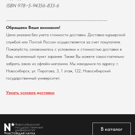
г. Новосибирск, ул. Пирогова, 3
Доставка
ISBN 978−5-94356-833-6
ИНН 5408106490
КПП 540801001
Мерч НГУ
--------------------------------------------------------
Контакты
Обращаем Ваше внимание!
Цена указана без учета стоимости доставки. Доставка курьерской
Политика обработки персональных данных
службой или Почтой России осуществляется за счет покупателя.
Согласие на обработку персональных данных
пользователей сайта
Пожалуйста, ознакомьтесь с условиями и стоимостью доставки в
Ваш населенный пункт заранее. Также Вы можете самостоятельно
@2026 Новосибирский государственный университет.
Все права защищены
забрать заказ из офлайн-магазина. Мы находимся по адресу: г.
Новосибирск, ул. Пирогова, 3, 1 этаж, 122, Новосибирский
государственный университет.
Узнать условия доставки