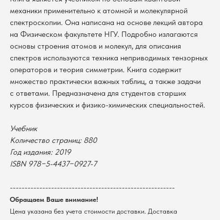
механики применительно к атомной и молекулярной
спектроскопии. Она написана на основе лекций автора
на Физическом факультете НГУ. Подробно излагаются
основы строения атомов и молекул, для описания
спектров используются техника неприводимых тензорных
операторов и теория симметрии. Книга содержит
множество практически важных таблиц, а также задачи
с ответами. Предназначена для студентов старших
курсов физических и физико-химических специальностей.
Учебник
Количество страниц: 880
В каталог
Год издания: 2019
Оплата
ISBN 978−5-4437−0927-7
Новосибирский государственный
университет
Возврат
г. Новосибирск, ул. Пирогова, 3
--------------------------------------------------------
Доставка
ИНН 5408106490
Обращаем Ваше внимание!
КПП 540801001
Мерч НГУ
Цена указана без учета стоимости доставки. Доставка
Контакты