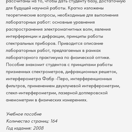
рассчитаны на то, чтобы дать студенту базу, достаточную
для будущей научной работы. Кратко изложены
теоретические вопросы, необходимые для выполнения
лабораторных работ: основные уравнения
распространения электромагнитных волн, явления
интерференции и дифракции, принципы работы
спектральных приборов. Приводится описание
лабораторных работ, предлагаемых в рамках
лабораторного практикума по физической оптике.
Пособие знакомит студентов с принципами работы
призменных спектрометров, дифракционных решеток,
интерферометра Фабр -Перо, интерференционных
фильтров, применением двухлучевой интерферометрии,
спекл-интерферометрии, лазерной доплеровской
анемометрии в физических измерениях.
В каталог
Учебное пособие
Количество страниц: 164
Оплата
Новосибирский государственный
Год издания: 2008
университет
Возврат