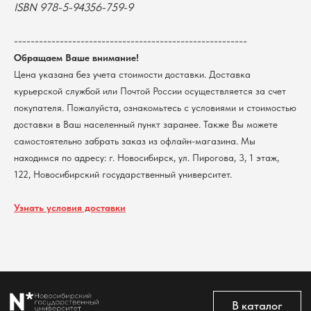
ISBN 978-5-94356-759-9
г. Новосибирск, ул. Пирогова, 3
Доставка
ИНН 5408106490
КПП 540801001
Мерч НГУ
--------------------------------------------------------
Контакты
Обращаем Ваше внимание!
Цена указана без учета стоимости доставки. Доставка
курьерской службой или Почтой России осуществляется за счет
Политика обработки персональных данных
Согласие на обработку персональных данных
покупателя. Пожалуйста, ознакомьтесь с условиями и стоимостью
пользователей сайта
доставки в Ваш населенный пункт заранее. Также Вы можете
@2026 Новосибирский государственный университет.
самостоятельно забрать заказ из офлайн-магазина. Мы
Все права защищены
находимся по адресу: г. Новосибирск, ул. Пирогова, 3, 1 этаж,
122, Новосибирский государственный университет.
Узнать условия доставки