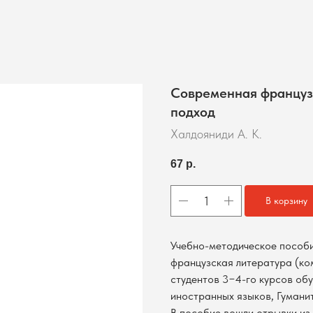
Современная француз
подход
Халдояниди А. К.
67
р.
В корзину
Учебно-методическое пособ
французская литература (ко
студентов 3−4-го курсов об
иностранных языков, Гумани
В пособие вошли отрывки из