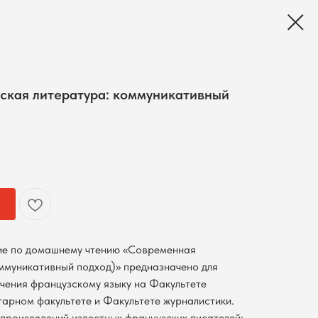
ская литература: коммуникативный
ие по домашнему чтению «Современная
ммуникативный подход)» предназначено для
учения французскому языку на Факультете
тарном факультете и Факультете журналистики.
 произведений известных французских писателей: