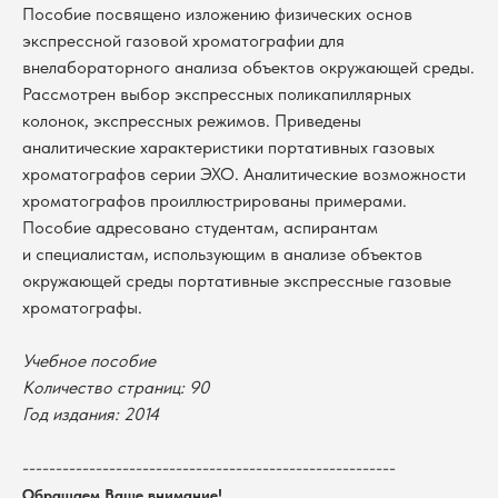
Пособие посвящено изложению физических основ
экспрессной газовой хроматографии для
внелабораторного анализа объектов окружающей среды.
Рассмотрен выбор экспрессных поликапиллярных
колонок, экспрессных режимов. Приведены
аналитические характеристики портативных газовых
хроматографов серии ЭХО. Аналитические возможности
хроматографов проиллюстрированы примерами.
Пособие адресовано студентам, аспирантам
и специалистам, использующим в анализе объектов
окружающей среды портативные экспрессные газовые
хроматографы.
В каталог
Учебное пособие
Количество страниц: 90
Оплата
Новосибирский государственный
Год издания: 2014
университет
Возврат
г. Новосибирск, ул. Пирогова, 3
Доставка
ИНН 5408106490
--------------------------------------------------------
КПП 540801001
Мерч НГУ
Обращаем Ваше внимание!