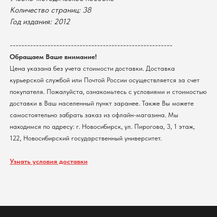
университет
Количество страниц: 38
Возврат
г. Новосибирск, ул. Пирогова, 3
Год издания: 2012
Доставка
ИНН 5408106490
КПП 540801001
Мерч НГУ
--------------------------------------------------------
Контакты
Обращаем Ваше внимание!
Цена указана без учета стоимости доставки. Доставка
Политика обработки персональных данных
курьерской службой или Почтой России осуществляется за счет
Согласие на обработку персональных данных
пользователей сайта
покупателя. Пожалуйста, ознакомьтесь с условиями и стоимостью
доставки в Ваш населенный пункт заранее. Также Вы можете
@2026 Новосибирский государственный университет.
Все права защищены
самостоятельно забрать заказ из офлайн-магазина. Мы
находимся по адресу: г. Новосибирск, ул. Пирогова, 3, 1 этаж,
122, Новосибирский государственный университет.
Узнать условия доставки