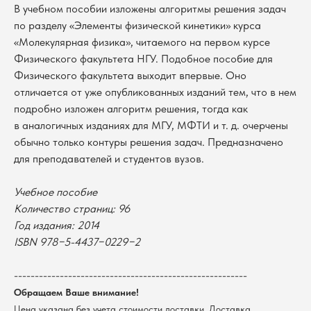
В учебном пособии изложены алгоритмы решения задач
по разделу «Элементы физической кинетики» курса
«Молекулярная физика», читаемого на первом курсе
Физического факультета НГУ. Подобное пособие для
Физического факультета выходит впервые. Оно
отличается от уже опубликованных изданий тем, что в нем
подробно изложен алгоритм решения, тогда как
в аналогичных изданиях для МГУ, МФТИ и т. д. очерчены
обычно только контуры решения задач. Предназначено
для преподавателей и студентов вузов.
Учебное пособие
Количество страниц: 96
В каталог
Год издания: 2014
Оплата
Новосибирский государственный
ISBN 978−5-4437−0229−2
университет
Возврат
г. Новосибирск, ул. Пирогова, 3
Доставка
--------------------------------------------------------
ИНН 5408106490
КПП 540801001
Мерч НГУ
Обращаем Ваше внимание!
Цена указана без учета стоимости доставки. Доставка
Контакты