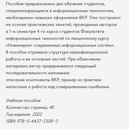
Пособие предназначено для обучения студентов,
специализирующихся в информационных технологиях,
необходимым навыкам оформления ВКР. Оно построено
на основе практических занятий, проводимых автором
в 1-м семестре 4-го курса студентов Факультета
информационных технологий по лекционному курсу
«Инжиниринг современных информационных систем».
В пособии отражена структура квалификационной
работы и ее основных частей. При объяснении
материала автор придерживался следующей
последовательности изложения:
описание компоненты ВКР, пример из практики
написания и работа над совершаемыми ошибками.
Учебное пособие
В каталог
Количество страниц: 40
Оплата
Год издания: 2022
Новосибирский государственный
университет
Возврат
ISBN 978−5-4437−1308−3
г. Новосибирск, ул. Пирогова, 3
Доставка