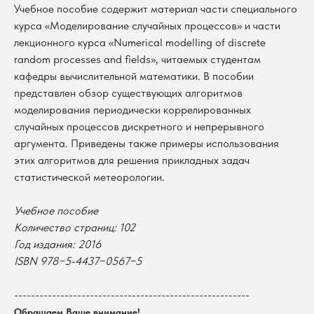
Учебное пособие содержит материал части специального
курса «Моделирование случайных процессов» и части
лекционного курса «Numerical modelling of discrete
random processes and fields», читаемых студентам
кафедры вычислительной математики. В пособии
представлен обзор существующих алгоритмов
моделирования периодически коррелированных
случайных процессов дискретного и непрерывного
аргумента. Приведены также примеры использования
этих алгоритмов для решения прикладных задач
статистической метеорологии.
Учебное пособие
В каталог
Количество страниц: 102
Год издания: 2016
Оплата
Новосибирский государственный
ISBN 978−5-4437−0567−5
университет
Возврат
г. Новосибирск, ул. Пирогова, 3
Доставка
ИНН 5408106490
--------------------------------------------------------
КПП 540801001
Мерч НГУ
Обращаем Ваше внимание!