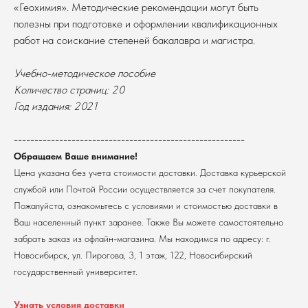
«Геохимия». Методические рекомендации могут быть
полезны при подготовке и оформлении квалификационных
работ на соискание степеней бакалавра и магистра.
Учебно-методическое пособие
Количество страниц: 20
В каталог
Год издания: 2021
Оплата
Новосибирский государственный
--------------------------------------------------------
университет
Возврат
Обращаем Ваше внимание!
г. Новосибирск, ул. Пирогова, 3
Доставка
ИНН 5408106490
Цена указана без учета стоимости доставки. Доставка курьерской
КПП 540801001
Мерч НГУ
службой или Почтой России осуществляется за счет покупателя.
Контакты
Пожалуйста, ознакомьтесь с условиями и стоимостью доставки в
Ваш населенный пункт заранее. Также Вы можете самостоятельно
забрать заказ из офлайн-магазина. Мы находимся по адресу: г.
Политика обработки персональных данных
Согласие на обработку персональных данных
Новосибирск, ул. Пирогова, 3, 1 этаж, 122, Новосибирский
пользователей сайта
государственный университет.
@2026 Новосибирский государственный университет.
Все права защищены
Узнать условия доставки