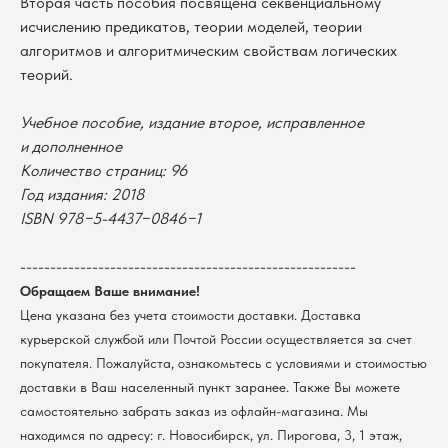
Вторая часть пособия посвящена секвенциальному
исчислению предикатов, теории моделей, теории
алгоритмов и алгоритмическим свойствам логических
теорий.
Учебное пособие, издание второе, исправленное
и дополненное
Количество страниц: 96
Год издания: 2018
В каталог
ISBN 978−5-4437−0846−1
Оплата
Новосибирский государственный
--------------------------------------------------------
университет
Возврат
г. Новосибирск, ул. Пирогова, 3
Обращаем Ваше внимание!
Доставка
ИНН 5408106490
Цена указана без учета стоимости доставки. Доставка
КПП 540801001
Мерч НГУ
курьерской службой или Почтой России осуществляется за счет
Контакты
покупателя. Пожалуйста, ознакомьтесь с условиями и стоимостью
доставки в Ваш населенный пункт заранее. Также Вы можете
Политика обработки персональных данных
самостоятельно забрать заказ из офлайн-магазина. Мы
Согласие на обработку персональных данных
находимся по адресу: г. Новосибирск, ул. Пирогова, 3, 1 этаж,
пользователей сайта