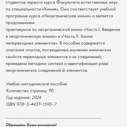
студентов первого курса Факультета естественных наук
по специальности «Химия». Оно соответствует учебной
программе курса «Неорганическая химия» и является
продолжением
практикумов по неорганической химии «Часть I. Введение
в неорганическую химию» и «Часть II. Химия
непереходных элементов». В пособии содержатся
описания опытов, посвященных изучению химических
свойств переходных элементов и их соединений,
приведены методики синтеза и идентификации ряда
неорганических соединений d-элементов.
Учебно-методическое пособие
В каталог
Количество страниц: 90
Год издания: 2024
Оплата
Новосибирский государственный
ISBN 978−5-4437−1595−7
университет
Возврат
г. Новосибирск, ул. Пирогова, 3
Доставка
ИНН 5408106490
--------------------------------------------------------
КПП 540801001
Мерч НГУ
Обращаем Ваше внимание!