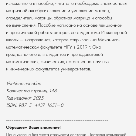
изложенного в пособии, читателю необходимо знать основы
матричной алгебры: сложение и умножение матриц,
определитель матрицы, обратная матрица и способы
ее вычисления. Пособие написано на основе лекционной
и практической работы авторов со студентами Инженерной
школы — направления, которое открылось на Механико-
математическом факультете НГУ в 2019 г. Оно
предназначено для студентов и преподавателей
математических, физических, естественно-научных
и инженерных факультетов университетов.
Учебное пособие
В каталог
Количество страниц: 148
Год издания: 2025
Оплата
Новосибирский государственный
ISBN:
987−5−4437−1651—0
университет
Возврат
г. Новосибирск, ул. Пирогова, 3
Доставка
ИНН 5408106490
--------------------------------------------------------
КПП 540801001
Мерч НГУ
Обращаем Ваше внимание!
Контакты
Цена указана без учета стоимости доставки. Доставка курьерской