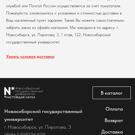
службой или Почтой России осуществляется за счет покупателя.
Политика обработки персональных данных
Пожалуйста, ознакомьтесь с условиями и стоимостью доставки в
Согласие на обработку персональных данных
Ваш населенный пункт заранее. Также Вы можете самостоятельно
пользователей сайта
забрать заказ из офлайн-магазина. Мы находимся по адресу: г.
@2026 Новосибирский государственный университет.
Все права защищены
Новосибирск, ул. Пирогова, 3, 1 этаж, 122, Новосибирский
государственный университет.
Узнать условия доставки