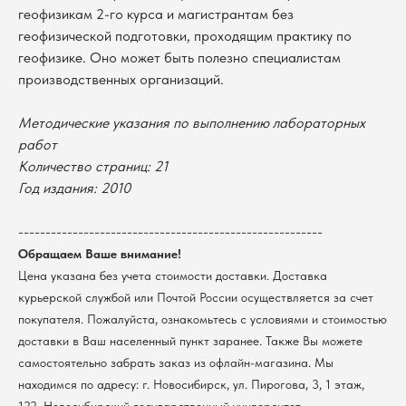
геофизикам 2-го курса и магистрантам без
геофизической подготовки, проходящим практику по
геофизике. Оно может быть полезно специалистам
В каталог
производственных организаций.
Оплата
Новосибирский государственный
университет
Методические указания по выполнению лабораторных
Возврат
г. Новосибирск, ул. Пирогова, 3
работ
Доставка
ИНН 5408106490
Количество страниц: 21
КПП 540801001
Мерч НГУ
Год издания: 2010
Контакты
--------------------------------------------------------
Политика обработки персональных данных
Обращаем Ваше внимание!
Согласие на обработку персональных данных
Цена указана без учета стоимости доставки. Доставка
пользователей сайта
курьерской службой или Почтой России осуществляется за счет
@2026 Новосибирский государственный университет.
Все права защищены
покупателя. Пожалуйста, ознакомьтесь с условиями и стоимостью
доставки в Ваш населенный пункт заранее. Также Вы можете
самостоятельно забрать заказ из офлайн-магазина. Мы
находимся по адресу: г. Новосибирск, ул. Пирогова, 3, 1 этаж,