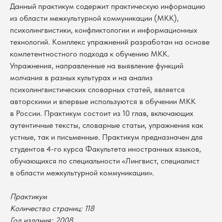
Данный практикум содержит практическую информацию
из области межкультурной коммуникации (МКК),
психолингвистики, конфликтологии и информационных
технологий. Комплекс упражнений разработан на основе
компетентностного подхода к обучению МКК.
Упражнения, направленные на выявление функций
молчания в разных культурах и на анализ
психолингвистических словарных статей, является
авторскими и впервые используются в обучении МКК
в России. Практикум состоит из 10 глав, включающих
аутентичные тексты, словарные статьи, упражнения как
устные, так и письменные. Практикум предназначен для
студентов 4-го курса Факультета иностранных языков,
обучающихся по специальности «Лингвист, специалист
в области межкультурной коммуникации».
В каталог
Практикум
Количество страниц: 118
Оплата
Новосибирский государственный
Год издания: 2008
университет