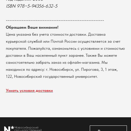
Возврат
г. Новосибирск, ул. Пирогова, 3
ISBN 978−5-94356-632-5
Доставка
ИНН 5408106490
КПП 540801001
Мерч НГУ
--------------------------------------------------------
Контакты
Обращаем Ваше внимание!
Цена указана без учета стоимости доставки. Доставка
Политика обработки персональных данных
курьерской службой или Почтой России осуществляется за счет
Согласие на обработку персональных данных
покупателя. Пожалуйста, ознакомьтесь с условиями и стоимостью
пользователей сайта
доставки в Ваш населенный пункт заранее. Также Вы можете
@2026 Новосибирский государственный университет.
самостоятельно забрать заказ из офлайн-магазина. Мы
Все права защищены
находимся по адресу: г. Новосибирск, ул. Пирогова, 3, 1 этаж,
122, Новосибирский государственный университет.
Узнать условия доставки