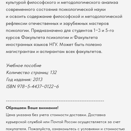
культурой философского и методологического анализа
современного состояния психологической науки
и освоить содержание философской и методологической
рефлексии отечественных и зарубежных мастеров
психологии. Предназначено для студентов 1−3 и 5-го
курсов Факультета психологии и Факультета
иностранных языков НГУ. Может быть полезно
магистрантам и аспирантам всех факультетов.
Учебное пособие
Количество страниц: 132
В каталог
Год издания: 2013
ISBN 978−5-4437−0122−6
Оплата
Новосибирский государственный
университет
Возврат
--------------------------------------------------------
г. Новосибирск, ул. Пирогова, 3
Доставка
ИНН 5408106490
Обращаем Ваше внимание!
КПП 540801001
Мерч НГУ
Цена указана без учета стоимости доставки. Доставка
Контакты
курьерской службой или Почтой России осуществляется за счет
покупателя. Пожалуйста, ознакомьтесь с условиями и стоимостью