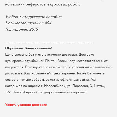
В каталог
написании рефератов и курсовых работ.
Оплата
Новосибирский государственный
Учебно-методическое пособие
университет
Возврат
г. Новосибирск, ул. Пирогова, 3
Количество страниц: 404
Доставка
ИНН 5408106490
Год издания: 2015
КПП 540801001
Мерч НГУ
Контакты
--------------------------------------------------------
Обращаем Ваше внимание!
Политика обработки персональных данных
Цена указана без учета стоимости доставки. Доставка
Согласие на обработку персональных данных
курьерской службой или Почтой России осуществляется за счет
пользователей сайта
покупателя. Пожалуйста, ознакомьтесь с условиями и стоимостью
@2026 Новосибирский государственный университет.
Все права защищены
доставки в Ваш населенный пункт заранее. Также Вы можете
самостоятельно забрать заказ из офлайн-магазина. Мы
находимся по адресу: г. Новосибирск, ул. Пирогова, 3, 1 этаж,
122, Новосибирский государственный университет.
Узнать условия доставки