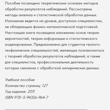
Пособие посвящено теоретическим основам методов
обработки результатов наблюдений. Рассмотрены
методы анализа и статистической обработки данных.
Изложение ведется на уровне, доступном специалистам,
не обладающим физико-математической подготовкой.
Настоящая книга посвящена изложению основ теории
вероятностей, теории информации и статистического
моделирования. Предназначено для студентов геолого-
геофизических специальностей, желающих познакомиться
с теорией обработки результатов наблюдений, а также
для специалистов, профессиональная деятельность
которых связанна с обработкой эмпирических данных.
Учебное пособие
В каталог
Количество страниц: 127
Год издания: 2011
Оплата
Новосибирский государственный
ISBN 978−5-94356-964-7
университет
Возврат
г. Новосибирск, ул. Пирогова, 3
Доставка
ИНН 5408106490
--------------------------------------------------------