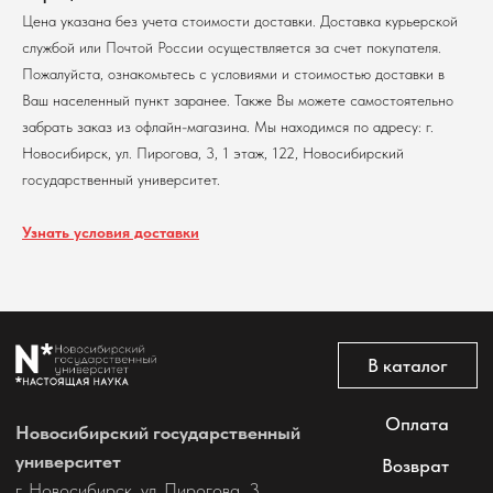
Цена указана без учета стоимости доставки. Доставка курьерской
службой или Почтой России осуществляется за счет покупателя.
Политика обработки персональных данных
Пожалуйста, ознакомьтесь с условиями и стоимостью доставки в
Согласие на обработку персональных данных
пользователей сайта
Ваш населенный пункт заранее. Также Вы можете самостоятельно
забрать заказ из офлайн-магазина. Мы находимся по адресу: г.
@2026 Новосибирский государственный университет.
Все права защищены
Новосибирск, ул. Пирогова, 3, 1 этаж, 122, Новосибирский
государственный университет.
Узнать условия доставки