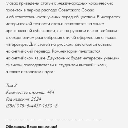
главах приведены статьи о международных космических
проектах в период распада Советского Союза
и об ответственности ученых перед обществом. В интересах
исторической точности статьи печатаются на языке
оригинальной публикации, т. е. на русском или английском
с сохранением разнообразия стилей оформления списков
литературы. Для статей на русском прилагается ссылка
на английский перевод. Комментарии печатаются
на английском языке. Двухтомник будет интересен ученым-
физикам, преподавателям и студентам высшей школы,
а также историкам науки.
Том 2
В каталог
Количество страниц: 444
Оплата
Год издания: 2024
Новосибирский государственный
университет
Возврат
ISBN 978−5-4437−1530−8
г. Новосибирск, ул. Пирогова, 3
Доставка
ИНН 5408106490
--------------------------------------------------------
КПП 540801001
Мерч НГУ
Обращаем Ваше внимание!
Контакты