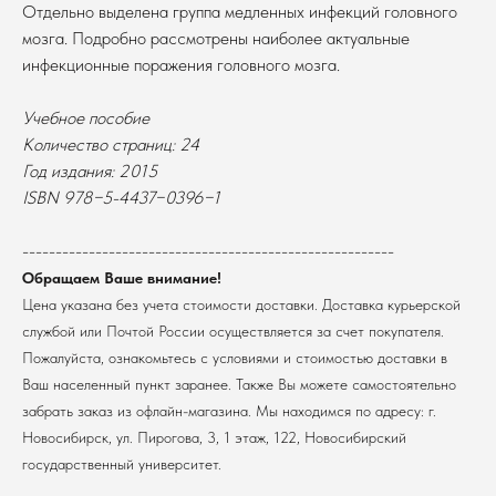
Отдельно выделена группа медленных инфекций головного
мозга. Подробно рассмотрены наиболее актуальные
инфекционные поражения головного мозга.
Учебное пособие
Количество страниц: 24
Год издания: 2015
В каталог
ISBN 978−5-4437−0396−1
Оплата
Новосибирский государственный
--------------------------------------------------------
университет
Возврат
г. Новосибирск, ул. Пирогова, 3
Обращаем Ваше внимание!
Доставка
ИНН 5408106490
Цена указана без учета стоимости доставки. Доставка курьерской
КПП 540801001
Мерч НГУ
службой или Почтой России осуществляется за счет покупателя.
Контакты
Пожалуйста, ознакомьтесь с условиями и стоимостью доставки в
Ваш населенный пункт заранее. Также Вы можете самостоятельно
Политика обработки персональных данных
забрать заказ из офлайн-магазина. Мы находимся по адресу: г.
Согласие на обработку персональных данных
Новосибирск, ул. Пирогова, 3, 1 этаж, 122, Новосибирский
пользователей сайта
государственный университет.
@2026 Новосибирский государственный университет.
Все права защищены