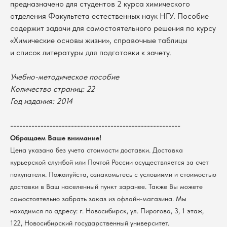
предназначено для студентов 2 курса химического
отделения Факультета естественных наук НГУ. Пособие
содержит задачи для самостоятельного решения по курсу
«Химические основы жизни», справочные таблицы
и список литературы для подготовки к зачету.
Учебно-методическое пособие
Количество страниц: 22
В каталог
Год издания: 2014
Оплата
Новосибирский государственный
--------------------------------------------------------
университет
Возврат
Обращаем Ваше внимание!
г. Новосибирск, ул. Пирогова, 3
Доставка
ИНН 5408106490
Цена указана без учета стоимости доставки. Доставка
КПП 540801001
Мерч НГУ
курьерской службой или Почтой России осуществляется за счет
Контакты
покупателя. Пожалуйста, ознакомьтесь с условиями и стоимостью
доставки в Ваш населенный пункт заранее. Также Вы можете
самостоятельно забрать заказ из офлайн-магазина. Мы
Политика обработки персональных данных
находимся по адресу: г. Новосибирск, ул. Пирогова, 3, 1 этаж,
Согласие на обработку персональных данных
пользователей сайта
122, Новосибирский государственный университет.