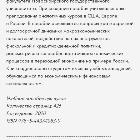
факультете Новосибирского государственного
университета. При создании пособия учитывался опыт
преподавания аналогичных курсов в США, Европе
и России. В пособии освещаются вопросы краткосрочной
и долгосрочной динамики макроэкономических
показателей, воздействие на них инструментов
фискальной и кредитно-денежной политики,
рассматриваются особенности макроэкономических
процессов в переходной экономике на примере России.
Книга адресована студентам высших учебных заведений,
обучающимся по экономическим и финансовым
специальностям.
Учебное пособие для вузов
В каталог
Количество страниц: 426
Год издания: 2020
Оплата
Новосибирский государственный
ISBN 978−5-4437-1083-9
университет
Возврат
г. Новосибирск, ул. Пирогова, 3
Доставка
ИНН 5408106490
--------------------------------------------------------
КПП 540801001
Мерч НГУ