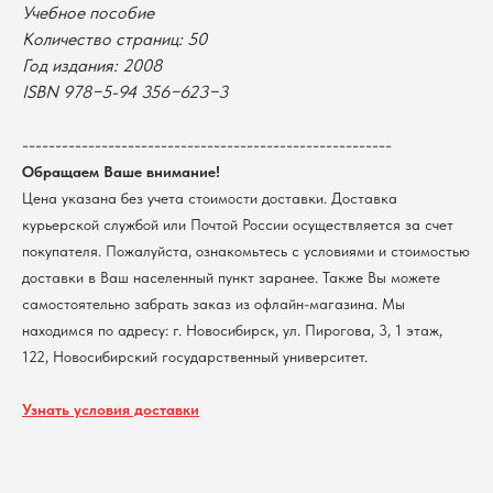
Учебное пособие
Оплата
Новосибирский государственный
Количество страниц: 50
университет
Возврат
Год издания: 2008
г. Новосибирск, ул. Пирогова, 3
Доставка
ISBN 978−5-94 356−623−3
ИНН 5408106490
КПП 540801001
Мерч НГУ
Контакты
--------------------------------------------------------
Обращаем Ваше внимание!
Цена указана без учета стоимости доставки. Доставка
Политика обработки персональных данных
курьерской службой или Почтой России осуществляется за счет
Согласие на обработку персональных данных
пользователей сайта
покупателя. Пожалуйста, ознакомьтесь с условиями и стоимостью
@2026 Новосибирский государственный университет.
доставки в Ваш населенный пункт заранее. Также Вы можете
Все права защищены
самостоятельно забрать заказ из офлайн-магазина. Мы
находимся по адресу: г. Новосибирск, ул. Пирогова, 3, 1 этаж,
122, Новосибирский государственный университет.
Узнать условия доставки