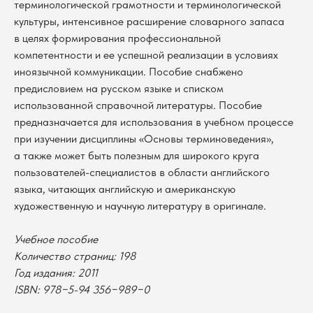
терминологической грамотности и терминологической
культуры, интенсивное расширение словарного запаса
в целях формирования профессиональной
компетентности и ее успешной реализации в условиях
иноязычной коммуникации. Пособие снабжено
предисловием на русском языке и списком
использованной справочной литературы. Пособие
предназначается для использования в учебном процессе
при изучении дисциплины «Основы терминоведения»,
В каталог
а также может быть полезным для широкого круга
пользователей-специалистов в области английского
Оплата
Новосибирский государственный
языка, читающих английскую и американскую
университет
Возврат
художественную и научную литературу в оригинале.
г. Новосибирск, ул. Пирогова, 3
Доставка
ИНН 5408106490
КПП 540801001
Мерч НГУ
Учебное пособие
Количество страниц: 198
Контакты
Год издания: 2011
ISBN: 978−5-94 356−989−0
Политика обработки персональных данных
Согласие на обработку персональных данных