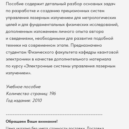
Пособие содержит детальный разбор основных задач
по разработке и созданию прецизионных систем
управления лазерным излучением для метрологических
целей и для фундаментальных физических исследований,
дополненным изложением личного опыта автора
и сведениями, необходимыми для развития подобной
техники на современном этапе. Предназначено
студентам Физического факультета кафедры квантовой
электроники в качестве дополнительного материала
по курсу «Электронные системы управления лазерным
излучением».
Учебное пособие
В каталог
Количество страниц: 196
Оплата
Новосибирский государственный
Год издания: 2010
университет
Возврат
г. Новосибирск, ул. Пирогова, 3
Доставка
--------------------------------------------------------
ИНН 5408106490
КПП 540801001
Мерч НГУ
Обращаем Ваше внимание!
Цена указана без учета стоимости доставки. Доставка
Контакты