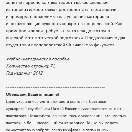
занятий первоначальные теоретические сведения
из теории гильбертовых пространств, а также задачи
и примеры, необходимые для усвоения материала
и показывающие сущность конкретных определений. Ряд
примеров и задач требует от читателя достаточно
высокой математической подготовки. Предназначено для
студентов и преподавателей Физического факультет.
Учебно-методическое пособие
Количество страниц: 72
В каталог
Год издания: 2012
Оплата
Новосибирский государственный
университет
Возврат
--------------------------------------------------------
г. Новосибирск, ул. Пирогова, 3
Обращаем Ваше внимание!
Доставка
ИНН 5408106490
Цена указана без учета стоимости доставки. Доставка
КПП 540801001
Мерч НГУ
курьерской службой или Почтой России осуществляется за счет
Контакты
покупателя. Пожалуйста, ознакомьтесь с условиями и стоимостью
доставки в Ваш населенный пункт заранее. Также Вы можете
Политика обработки персональных данных
самостоятельно забрать заказ из офлайн-магазина. Мы