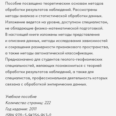
Пособие посвящено теоретическим основам методов
обработки результатов наблюдений. Рассмотрены
методы анализа и статистической обработки данных.
Изложение ведется на уровне, доступном специалистам,
не обладающие физико-математической подготовкой.
В настоящей книге изложены методы представления
и описания данных, методы исследования зависимостей
и сокращения размерности признакового пространства,
а также методы автоматической классификации.
Предназначено для студентов геолого-геофизических
специальностей, желающих познакомиться с теорией
обработки результатов наблюдений, а также для
специалистов, профессиональная деятельность которых
связана с обработкой эмпирических данных.
В каталог
Учебное пособие
Количество страниц: 222
Оплата
Новосибирский государственный
Год издания: 2011
университет
Возврат
ISBN 978−5-94356-963-0