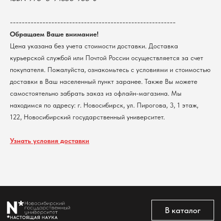
г. Новосибирск, ул. Пирогова, 3
Доставка
ИНН 5408106490
КПП 540801001
Мерч НГУ
--------------------------------------------------------
Контакты
Обращаем Ваше внимание!
Цена указана без учета стоимости доставки. Доставка
курьерской службой или Почтой России осуществляется за счет
Политика обработки персональных данных
покупателя. Пожалуйста, ознакомьтесь с условиями и стоимостью
Согласие на обработку персональных данных
пользователей сайта
доставки в Ваш населенный пункт заранее. Также Вы можете
@2026 Новосибирский государственный университет.
самостоятельно забрать заказ из офлайн-магазина. Мы
Все права защищены
находимся по адресу: г. Новосибирск, ул. Пирогова, 3, 1 этаж,
122, Новосибирский государственный университет.
Узнать условия доставки