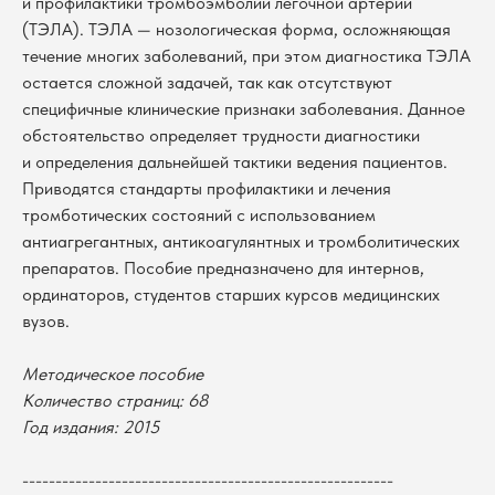
и профилактики тромбоэмболии легочной артерии
(ТЭЛА). ТЭЛА — нозологическая форма, осложняющая
течение многих заболеваний, при этом диагностика ТЭЛА
остается сложной задачей, так как отсутствуют
специфичные клинические признаки заболевания. Данное
обстоятельство определяет трудности диагностики
и определения дальнейшей тактики ведения пациентов.
Приводятся стандарты профилактики и лечения
тромботических состояний с использованием
антиагрегантных, антикоагулянтных и тромболитических
препаратов. Пособие предназначено для интернов,
ординаторов, студентов старших курсов медицинских
вузов.
В каталог
Методическое пособие
Количество страниц: 68
Оплата
Новосибирский государственный
Год издания: 2015
университет
Возврат
г. Новосибирск, ул. Пирогова, 3
Доставка
ИНН 5408106490
--------------------------------------------------------
КПП 540801001
Мерч НГУ