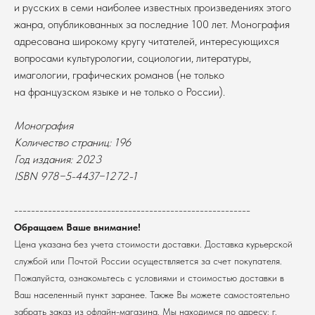
и русских в семи наиболее известных произведениях этого
жанра, опубликованных за последние 100 лет. Монография
адресована широкому кругу читателей, интересующихся
вопросами культурологии, социологии, литературы,
имагологии, графических романов (не только
на французском языке и не только о России).
Монография
Количество страниц: 196
В каталог
Год издания: 2023
ISBN 978−5-4437−1272-1
Оплата
Новосибирский государственный
университет
Возврат
г. Новосибирск, ул. Пирогова, 3
--------------------------------------------------------
Доставка
ИНН 5408106490
Обращаем Ваше внимание!
КПП 540801001
Мерч НГУ
Цена указана без учета стоимости доставки. Доставка курьерской
Контакты
службой или Почтой России осуществляется за счет покупателя.
Пожалуйста, ознакомьтесь с условиями и стоимостью доставки в
Политика обработки персональных данных
Ваш населенный пункт заранее. Также Вы можете самостоятельно
Согласие на обработку персональных данных
забрать заказ из офлайн-магазина. Мы находимся по адресу: г.
пользователей сайта